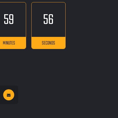
59
55
MINUTES
SECONDS